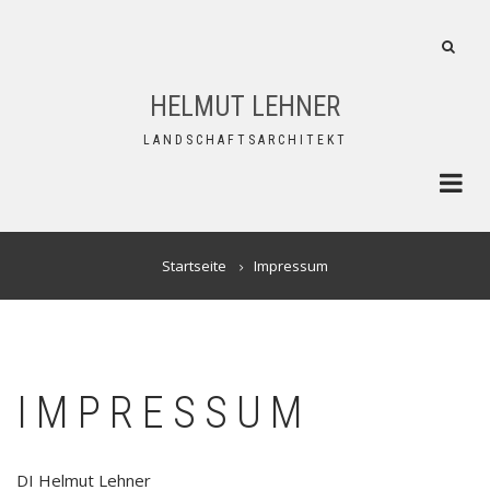
Direkt
zum
FA-
Inhalt
SEAR
DROP
HELMUT LEHNER
TRIG
LANDSCHAFTSARCHITEKT
PFADNAVIGATION
Startseite
Impressum
IMPRESSUM
DI Helmut Lehner